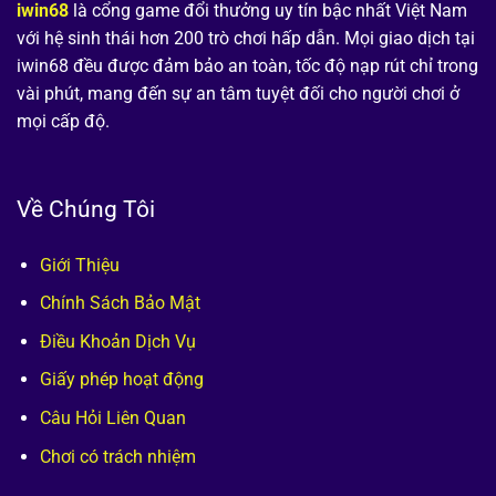
iwin68
là cổng game đổi thưởng uy tín bậc nhất Việt Nam
với hệ sinh thái hơn 200 trò chơi hấp dẫn. Mọi giao dịch tại
iwin68 đều được đảm bảo an toàn, tốc độ nạp rút chỉ trong
vài phút, mang đến sự an tâm tuyệt đối cho người chơi ở
mọi cấp độ.
Về Chúng Tôi
Giới Thiệu
Chính Sách Bảo Mật
Điều Khoản Dịch Vụ
Giấy phép hoạt động
Câu Hỏi Liên Quan
Chơi có trách nhiệm