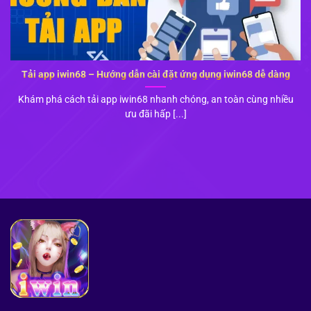
Tải app iwin68 – Hướng dẫn cài đặt ứng dụng iwin68 dễ dàng
Khám phá cách tải app iwin68 nhanh chóng, an toàn cùng nhiều
ưu đãi hấp [...]