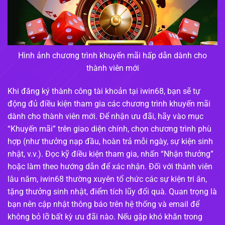
Hình ảnh chương trình khuyến mãi hấp dẫn dành cho
thành viên mới
Khi đăng ký thành công tài khoản tại iwin68, bạn sẽ tự
động đủ điều kiện tham gia các chương trình khuyến mãi
dành cho thành viên mới. Để nhận ưu đãi, hãy vào mục
“Khuyến mãi” trên giao diện chính, chọn chương trình phù
hợp (như thưởng nạp đầu, hoàn trả mỗi ngày, sự kiện sinh
nhật, v.v.). Đọc kỹ điều kiện tham gia, nhấn “Nhận thưởng”
hoặc làm theo hướng dẫn để xác nhận. Đối với thành viên
lâu năm, iwin68 thường xuyên tổ chức các sự kiện tri ân,
tặng thưởng sinh nhật, điểm tích lũy đổi quà. Quan trọng là
bạn nên cập nhật thông báo trên hệ thống và email để
không bỏ lỡ bất kỳ ưu đãi nào. Nếu gặp khó khăn trong