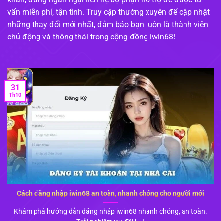
vấn miễn phí, tận tình. Truy cập thường xuyên để cập nhật
những thay đổi mới nhất, đảm bảo bạn luôn là thành viên
chủ động và thông thái trong cộng đồng iwin68!
31
Th10
Cách đăng nhập iwin68 an toàn, nhanh chóng cho người mới
Khám phá hướng dẫn đăng nhập iwin68 nhanh chóng, an toàn.