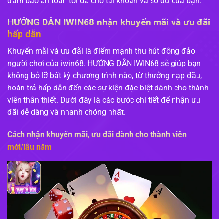
đảm bảo an toàn tối đa cho tài khoản và số dư của bạn.
HƯỚNG DẪN IWIN68 nhận khuyến mãi và ưu đãi
hấp dẫn
Khuyến mãi và ưu đãi là điểm mạnh thu hút đông đảo
người chơi của iwin68. HƯỚNG DẪN IWIN68 sẽ giúp bạn
không bỏ lỡ bất kỳ chương trình nào, từ thưởng nạp đầu,
hoàn trả hấp dẫn đến các sự kiện đặc biệt dành cho thành
viên thân thiết. Dưới đây là các bước chi tiết để nhận ưu
đãi dễ dàng và nhanh chóng nhất.
Cách nhận khuyến mãi, ưu đãi dành cho thành viên
mới/lâu năm