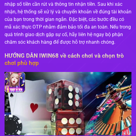
nhập số tiền cần rút và thông tin nhận tiền. Sau khi xác
nhận, hệ thống sẽ xử lý và chuyển khoản về đúng tài khoản
của bạn trong thời gian ngắn. Đặc biệt, các bước đều có
mã xác thực OTP nhằm đảm bảo tối đa an toàn. Nếu trong
quá trình giao dịch gặp sự cố, hãy liên hệ ngay bộ phận
chăm sóc khách hàng để được hỗ trợ nhanh chóng.
HƯỚNG DẪN IWIN68 về cách chơi và chọn trò
chơi phù hợp