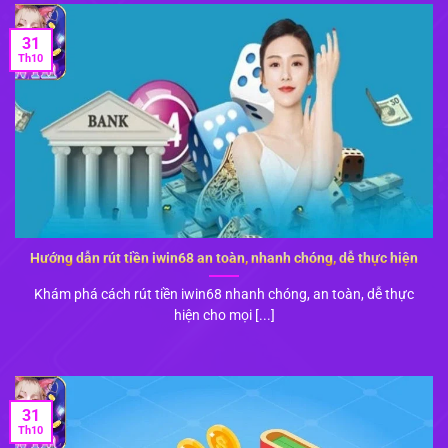
31
Th10
Hướng dẫn rút tiền iwin68 an toàn, nhanh chóng, dễ thực hiện
Khám phá cách rút tiền iwin68 nhanh chóng, an toàn, dễ thực
hiện cho mọi [...]
31
Th10