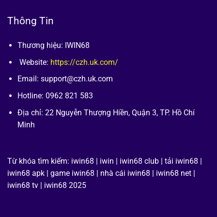
Thông Tin
Thương hiệu: IWIN68
Website:
https://czh.uk.com/
Email:
support@czh.uk.com
Hotline: 0962 821 583
Địa chỉ: 22 Nguyễn Thượng Hiền, Quận 3, TP. Hồ Chí
Minh
Từ khóa tìm kiếm: iwin68 | iwin | iwin68 club | tải iwin68 |
iwin68 apk | game iwin68 | nhà cái iwin68 | iwin68 net |
iwin68 tv | iwin68 2025