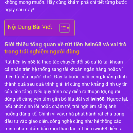
không mong muốn. Hãy cùng khám phá chi tiết từng bước
ngay sau đây!
Nội Dung Bài Viết
Giới thiệu tổng quan về rút tiền iwin68 và vai trò
trong trải nghiệm người dùng
Rút tiền iwin68 là thao tác chuyển đổi số dư từ tài khoản
cá nhân trên hệ thống sang tài khoản ngân hàng hoặc ví
điện tử của người chơi. Đây là bước cuối cùng, khẳng định
thành quả sau quá trình giải trí cũng như khẳng định uy tín
của nền tảng. Nếu quy trình này diễn ra thuận lợi, người
dùng sẽ càng yên tâm gắn bó lâu dài với
iwin68
. Ngược lại,
nếu phát sinh lỗi hoặc chậm trễ, trải nghiệm sẽ bị ảnh
hưởng đáng kể. Chính vì vậy, nhà phát hành rất chú trọng
đầu tư vào giao diện, công nghệ cũng như hệ thống xác
minh nhằm đảm bảo mọi thao tác rút tiền iwin68 diễn ra