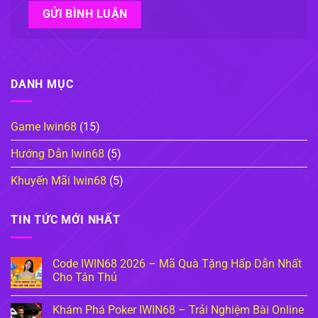
DANH MỤC
Game Iwin68
(15)
Hướng Dẫn Iwin68
(5)
Khuyến Mãi Iwin68
(5)
TIN TỨC MỚI NHẤT
Code IWIN68 2026 – Mã Quà Tặng Hấp Dẫn Nhất
Cho Tân Thủ
Khám Phá Poker IWIN68 – Trải Nghiệm Bài Online