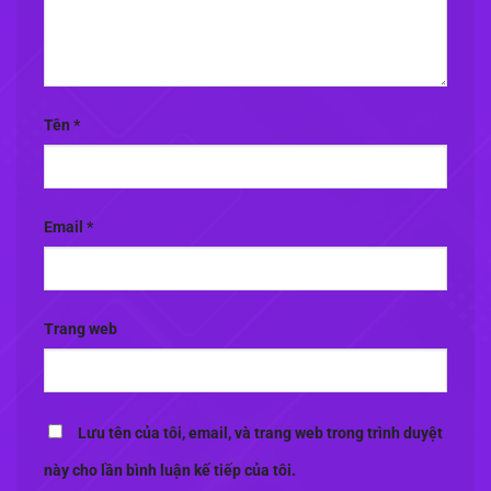
Tên
*
Email
*
Trang web
Lưu tên của tôi, email, và trang web trong trình duyệt
này cho lần bình luận kế tiếp của tôi.