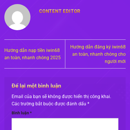
CONTENT EDITOR
Hướng dẫn đăng ký iwin68
Hướng dẫn nạp tiền iwin68
an toàn, nhanh chóng cho
an toàn, nhanh chóng 2025
người mới
Để lại một bình luận
Email của bạn sẽ không được hiển thị công khai.
Các trường bắt buộc được đánh dấu
*
Bình luận
*