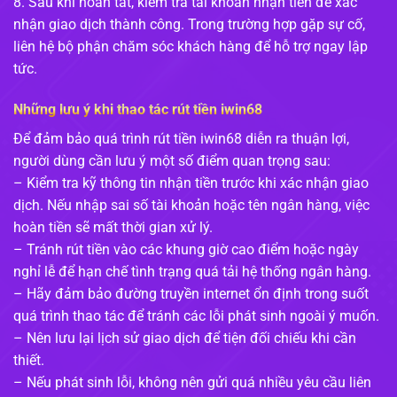
8. Sau khi hoàn tất, kiểm tra tài khoản nhận tiền để xác
nhận giao dịch thành công. Trong trường hợp gặp sự cố,
liên hệ bộ phận chăm sóc khách hàng để hỗ trợ ngay lập
tức.
Những lưu ý khi thao tác rút tiền iwin68
Để đảm bảo quá trình rút tiền iwin68 diễn ra thuận lợi,
người dùng cần lưu ý một số điểm quan trọng sau:
– Kiểm tra kỹ thông tin nhận tiền trước khi xác nhận giao
dịch. Nếu nhập sai số tài khoản hoặc tên ngân hàng, việc
hoàn tiền sẽ mất thời gian xử lý.
– Tránh rút tiền vào các khung giờ cao điểm hoặc ngày
nghỉ lễ để hạn chế tình trạng quá tải hệ thống ngân hàng.
– Hãy đảm bảo đường truyền internet ổn định trong suốt
quá trình thao tác để tránh các lỗi phát sinh ngoài ý muốn.
– Nên lưu lại lịch sử giao dịch để tiện đối chiếu khi cần
thiết.
– Nếu phát sinh lỗi, không nên gửi quá nhiều yêu cầu liên