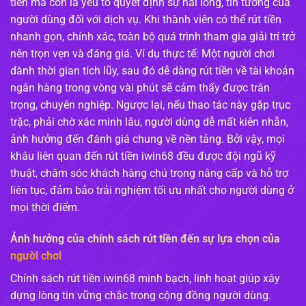
tiền mà còn là yếu tố quyết định sự hài lòng, tin tưởng của
người dùng đối với dịch vụ. Khi thành viên có thể rút tiền
nhanh gọn, chính xác, toàn bộ quá trình tham gia giải trí trở
nên trọn vẹn và đáng giá. Ví dụ thực tế: Một người chơi
dành thời gian tích lũy, sau đó dễ dàng rút tiền về tài khoản
ngân hàng trong vòng vài phút sẽ cảm thấy được trân
trọng, chuyên nghiệp. Ngược lại, nếu thao tác này gặp trục
trặc, phải chờ xác minh lâu, người dùng dễ mất kiên nhẫn,
ảnh hưởng đến đánh giá chung về nền tảng. Bởi vậy, mọi
khâu liên quan đến rút tiền iwin68 đều được đội ngũ kỹ
thuật, chăm sóc khách hàng chú trọng nâng cấp và hỗ trợ
liên tục, đảm bảo trải nghiệm tối ưu nhất cho người dùng ở
mọi thời điểm.
Ảnh hưởng của chính sách rút tiền đến sự lựa chọn của
người chơi
Chính sách rút tiền iwin68 minh bạch, linh hoạt giúp xây
dựng lòng tin vững chắc trong cộng đồng người dùng.