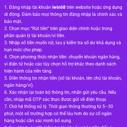
1. Đăng nhập tài khoản
iwin68
trên website hoặc ứng dụng
di động. Đảm bảo mọi thông tin đăng nhập là chính xác và
bảo mật.
2. Chọn mục “Rút tiền” trên giao diện chính hoặc trong
phần quản lý tài khoản/ví tiền.
3. Nhập số tiền muốn rút, lưu ý kiểm tra số dư khả dụng và
hạn mức cho phép.
4. Chọn phương thức nhận tiền: chuyển khoản ngân hàng,
ví điện tử hoặc các tùy chọn hỗ trợ khác theo danh sách
hiện hành của nền tảng.
5. Điền thông tin nhận tiền (số tài khoản, tên chủ tài khoản,
ngân hàng/ví).
6. Xác nhận lại toàn bộ thông tin, nhấn gửi yêu cầu. Nếu
cần, nhập mã OTP xác thực được gửi về điện thoại.
7. Chờ hệ thống xử lý. Thời gian thông thường từ 5–30
phút, một số trường hợp có thể lâu hơn do sự cố ngân
hàng hoặc cần xác minh bổ sung.