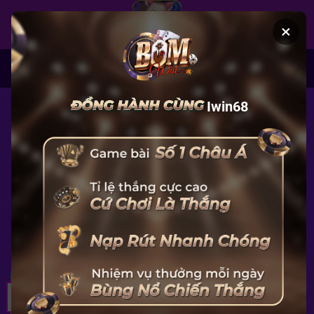
Chuyển
đến
×
nội
dung
ĐĂNG KÝ
ĐĂNG NHẬP
Iwin68
Trang Chủ
»
Hướng Dẫn Iwin68
»
Hướng dẫn rút tiền
iwin68 an toàn, nhanh chóng, dễ thực hiện
HƯỚNG DẪN IWIN68
Hướng dẫn rút tiền iwin68 an toàn,
nhanh chóng, dễ thực hiện
ĐÃ ĐĂNG TRÊN
THÁNG 10 31, 2025
BỞI
CONTENT EDITOR
31
Th10