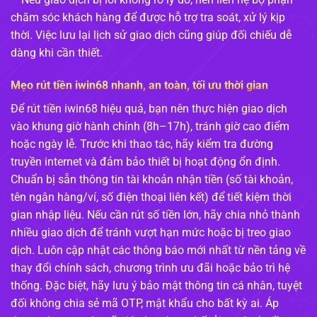
chăm sóc khách hàng để được hỗ trợ tra soát, xử lý kịp
thời. Việc lưu lại lịch sử giao dịch cũng giúp đối chiếu dễ
dàng khi cần thiết.
Mẹo rút tiền iwin68 nhanh, an toàn, tối ưu thời gian
Để rút tiền iwin68 hiệu quả, bạn nên thực hiện giao dịch
vào khung giờ hành chính (8h–17h), tránh giờ cao điểm
hoặc ngày lễ. Trước khi thao tác, hãy kiểm tra đường
truyền internet và đảm bảo thiết bị hoạt động ổn định.
Chuẩn bị sẵn thông tin tài khoản nhận tiền (số tài khoản,
tên ngân hàng/ví, số điện thoại liên kết) để tiết kiệm thời
gian nhập liệu. Nếu cần rút số tiền lớn, hãy chia nhỏ thành
nhiều giao dịch để tránh vượt hạn mức hoặc bị treo giao
dịch. Luôn cập nhật các thông báo mới nhất từ nền tảng về
thay đổi chính sách, chương trình ưu đãi hoặc bảo trì hệ
thống. Đặc biệt, hãy lưu ý bảo mật thông tin cá nhân, tuyệt
đối không chia sẻ mã OTP, mật khẩu cho bất kỳ ai. Áp