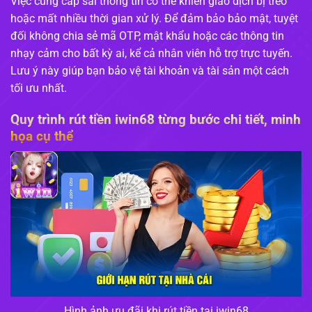
Việc cung cấp sai thông tin có thể khiến giao dịch bị treo
hoặc mất nhiều thời gian xử lý. Để đảm bảo bảo mật, tuyệt
đối không chia sẻ mã OTP, mật khẩu hoặc các thông tin
nhạy cảm cho bất kỳ ai, kể cả nhân viên hỗ trợ trực tuyến.
Lưu ý này giúp bạn bảo vệ tài khoản và tài sản một cách
tối ưu nhất.
Quy trình rút tiền iwin68 từng bước chi tiết, minh
họa cụ thể
Hình ảnh ưu đãi khi rút tiền tại iwin68