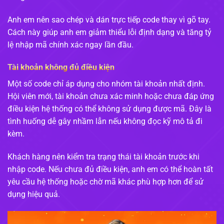
Anh em nên sao chép và dán trực tiếp code thay vì gõ tay.
Cách này giúp anh em giảm thiểu lỗi định dạng và tăng tỷ
lệ nhập mã chính xác ngay lần đầu.
Tài khoản không đủ điều kiện
Một số code chỉ áp dụng cho nhóm tài khoản nhất định.
Hội viên mới, tài khoản chưa xác minh hoặc chưa đáp ứng
điều kiện hệ thống có thể không sử dụng được mã. Đây là
tình huống dễ gây nhầm lẫn nếu không đọc kỹ mô tả đi
kèm.
Khách hàng nên kiểm tra trạng thái tài khoản trước khi
nhập code. Nếu chưa đủ điều kiện, anh em có thể hoàn tất
yêu cầu hệ thống hoặc chờ mã khác phù hợp hơn để sử
dụng hiệu quả.