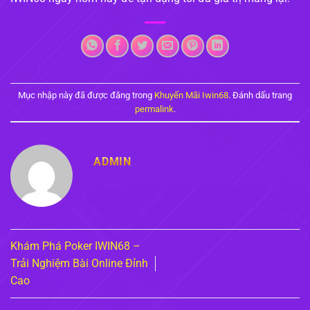
Mục nhập này đã được đăng trong
Khuyến Mãi Iwin68
. Đánh dấu trang
permalink
.
ADMIN
Khám Phá Poker IWIN68 –
Trải Nghiệm Bài Online Đỉnh
Cao