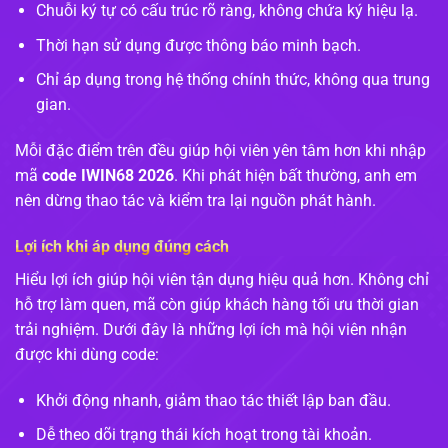
Chuỗi ký tự có cấu trúc rõ ràng, không chứa ký hiệu lạ.
Thời hạn sử dụng được thông báo minh bạch.
Chỉ áp dụng trong hệ thống chính thức, không qua trung
gian.
Mỗi đặc điểm trên đều giúp hội viên yên tâm hơn khi nhập
mã
code IWIN68 2026
. Khi phát hiện bất thường, anh em
nên dừng thao tác và kiểm tra lại nguồn phát hành.
Lợi ích khi áp dụng đúng cách
Hiểu lợi ích giúp hội viên tận dụng hiệu quả hơn. Không chỉ
hỗ trợ làm quen, mã còn giúp khách hàng tối ưu thời gian
trải nghiệm. Dưới đây là những lợi ích mà hội viên nhận
được khi dùng code:
Khởi động nhanh, giảm thao tác thiết lập ban đầu.
Dễ theo dõi trạng thái kích hoạt trong tài khoản.