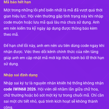
Mã báo hết hạn
Một trong những lỗi phổ biến nhất là mã đã vượt quá thời
gian hiệu lực. Hội viên thường gặp tình trạng này khi nhập
code muộn hoặc lưu mã quá lâu mà chưa sử dụng. Anh
em nên kiểm tra kỹ ngày áp dụng được thông báo kèm
theo mã.
Để hạn chế lỗi này, anh em nên ưu tiên dùng code ngay khi
nhận được. Việc theo dõi kênh chính thức của nền tảng
giúp anh em cập nhật mã mới kịp thời, tránh bỏ lỡ thời hạn
sử dụng.
Nhập sai định dạng
Nhập sai ký tự là nguyên nhân khiến hệ thống không nhận
code IWIN68 2026
. Hội viên dễ nhầm lẫn giữa chữ hoa,
chữ thường hoặc bỏ sót một ký tự trong chuỗi mã. Chỉ cần
sai một chi tiết nhỏ, quá trình kích hoạt sẽ không thành
công.