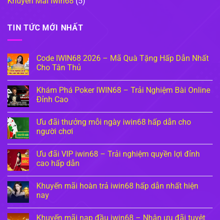
Khuyến Mãi Iwin68
(5)
TIN TỨC MỚI NHẤT
Code IWIN68 2026 – Mã Quà Tặng Hấp Dẫn Nhất
Cho Tân Thủ
Khám Phá Poker IWIN68 – Trải Nghiệm Bài Online
Đỉnh Cao
Ưu đãi thưởng mỗi ngày iwin68 hấp dẫn cho
người chơi
Ưu đãi VIP iwin68 – Trải nghiệm quyền lợi đỉnh
cao hấp dẫn
Khuyến mãi hoàn trả iwin68 hấp dẫn nhất hiện
nay
Khuyến mãi nạp đầu iwin68 – Nhận ưu đãi tuyệt