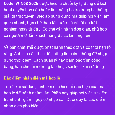
Code IWIN68 2026
được hiểu là chuỗi ký tự dùng để kích
hoạt quyền truy cập hoặc tính năng hỗ trợ trong hệ thống
giải trí trực tuyến. Việc áp dụng đúng mã giúp hội viên làm
quen nhanh, hạn chế thao tác rườm rà và tối ưu trải
nghiệm ngay từ đầu. Cơ chế vận hành đơn giản, phù hợp
cả người mới lẫn khách hàng đã có kinh nghiệm.
Về bản chất, mã được phát hành theo đợt và có thời hạn rõ
ràng. Anh em cần theo dõi thông tin chính thống để nhập
đúng thời điểm. Cách quản lý này đảm bảo tính công
bằng, hạn chế rủi ro trùng lặp hoặc sai lệch khi sử dụng.
Đặc điểm nhận diện mã hợp lệ
Trước khi sử dụng, anh em nên hiểu rõ dấu hiệu của mã
hợp lệ để tránh nhầm lẫn. Phần này giúp hội viên tự kiểm
tra nhanh, giảm nguy cơ nhập sai. Dưới đây là các điểm
nhận diện phổ biến.