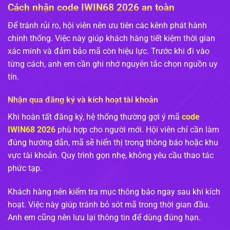
Cách nhận code IWIN68 2026 an toàn
Để tránh rủi ro, hội viên nên ưu tiên các kênh phát hành
chính thống. Việc này giúp khách hàng tiết kiệm thời gian
xác minh và đảm bảo mã còn hiệu lực. Trước khi đi vào
từng cách, anh em cần ghi nhớ nguyên tắc chọn nguồn uy
tín.
Nhận qua đăng ký và kích hoạt tài khoản
Khi hoàn tất đăng ký, hệ thống thường gợi ý mã
code
IWIN68 2026
phù hợp cho người mới. Hội viên chỉ cần làm
đúng hướng dẫn, mã sẽ hiển thị trong thông báo hoặc khu
vực tài khoản. Quy trình gọn nhẹ, không yêu cầu thao tác
phức tạp.
Khách hàng nên kiểm tra mục thông báo ngay sau khi kích
hoạt. Việc này giúp tránh bỏ sót mã trong thời gian đầu.
Anh em cũng nên lưu lại thông tin để dùng đúng hạn.