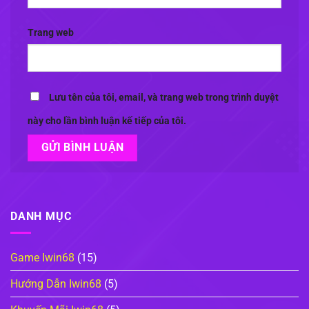
Trang web
Lưu tên của tôi, email, và trang web trong trình duyệt
này cho lần bình luận kế tiếp của tôi.
DANH MỤC
Game Iwin68
(15)
Hướng Dẫn Iwin68
(5)