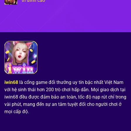
trí đỉnh cao
iwin68
là cổng game đổi thưởng uy tín bậc nhất Việt Nam
với hệ sinh thái hơn 200 trò chơi hấp dẫn. Mọi giao dịch tại
iwin68 đều được đảm bảo an toàn, tốc độ nạp rút chỉ trong
vài phút, mang đến sự an tâm tuyệt đối cho người chơi ở
mọi cấp độ.