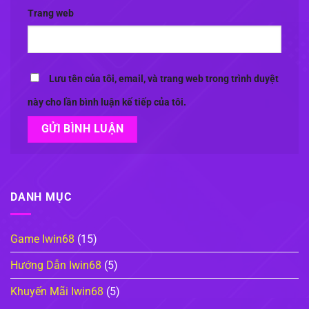
Trang web
Lưu tên của tôi, email, và trang web trong trình duyệt
này cho lần bình luận kế tiếp của tôi.
DANH MỤC
Game Iwin68
(15)
Hướng Dẫn Iwin68
(5)
Khuyến Mãi Iwin68
(5)