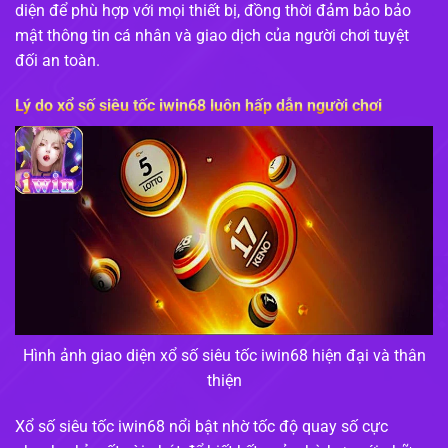
diện để phù hợp với mọi thiết bị, đồng thời đảm bảo bảo
mật thông tin cá nhân và giao dịch của người chơi tuyệt
đối an toàn.
Lý do xổ số siêu tốc iwin68 luôn hấp dẫn người chơi
Hình ảnh giao diện xổ số siêu tốc iwin68 hiện đại và thân
thiện
Xổ số siêu tốc iwin68 nổi bật nhờ tốc độ quay số cực