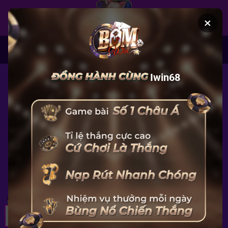
Chuyển
đến
×
nội
dung
ĐĂNG KÝ
ĐĂNG NHẬP
Iwin68
Trang Chủ
»
Game Iwin68
»
Xổ số siêu tốc iwin68 – Trải
nghiệm xổ số trực tuyến đỉnh cao
GAME IWIN68
Xổ số siêu tốc iwin68 – Trải nghiệm
xổ số trực tuyến đỉnh cao
ĐÃ ĐĂNG TRÊN
THÁNG 10 31, 2025
BỞI
CONTENT EDITOR
31
Th10