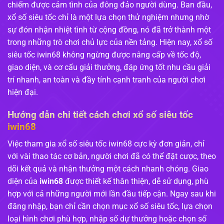
chiếm được cảm tình của đông đảo người dùng. Ban đầu,
xổ số siêu tốc chỉ là một lựa chọn thử nghiệm nhưng nhờ
sự đón nhận nhiệt tình từ cộng đồng, nó đã trở thành một
trong những trò chơi chủ lực của nền tảng. Hiện nay, xổ số
siêu tốc iwin68 không ngừng được nâng cấp về tốc độ,
giao diện, và cơ cấu giải thưởng, đáp ứng tốt nhu cầu giải
trí nhanh, an toàn và đầy tính cạnh tranh của người chơi
hiện đại.
Hướng dẫn chi tiết cách chơi xổ số siêu tốc
iwin68
Việc tham gia xổ số siêu tốc iwin68 cực kỳ đơn giản, chỉ
với vài thao tác cơ bản, người chơi đã có thể đặt cược, theo
dõi kết quả và nhận thưởng một cách nhanh chóng. Giao
diện của
iwin68
được thiết kế thân thiện, dễ sử dụng, phù
hợp với cả những người mới lần đầu tiếp cận. Ngay sau khi
đăng nhập, bạn chỉ cần chọn mục xổ số siêu tốc, lựa chọn
loại hình chơi phù hợp, nhập số dự thưởng hoặc chọn số