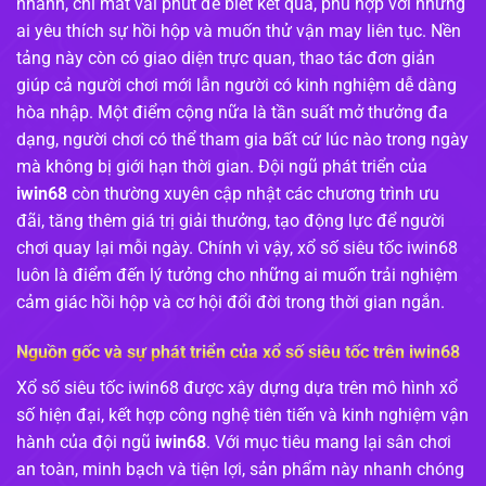
nhanh, chỉ mất vài phút để biết kết quả, phù hợp với những
ai yêu thích sự hồi hộp và muốn thử vận may liên tục. Nền
tảng này còn có giao diện trực quan, thao tác đơn giản
giúp cả người chơi mới lẫn người có kinh nghiệm dễ dàng
hòa nhập. Một điểm cộng nữa là tần suất mở thưởng đa
dạng, người chơi có thể tham gia bất cứ lúc nào trong ngày
mà không bị giới hạn thời gian. Đội ngũ phát triển của
iwin68
còn thường xuyên cập nhật các chương trình ưu
đãi, tăng thêm giá trị giải thưởng, tạo động lực để người
chơi quay lại mỗi ngày. Chính vì vậy, xổ số siêu tốc iwin68
luôn là điểm đến lý tưởng cho những ai muốn trải nghiệm
cảm giác hồi hộp và cơ hội đổi đời trong thời gian ngắn.
Nguồn gốc và sự phát triển của xổ số siêu tốc trên iwin68
Xổ số siêu tốc iwin68 được xây dựng dựa trên mô hình xổ
số hiện đại, kết hợp công nghệ tiên tiến và kinh nghiệm vận
hành của đội ngũ
iwin68
. Với mục tiêu mang lại sân chơi
an toàn, minh bạch và tiện lợi, sản phẩm này nhanh chóng