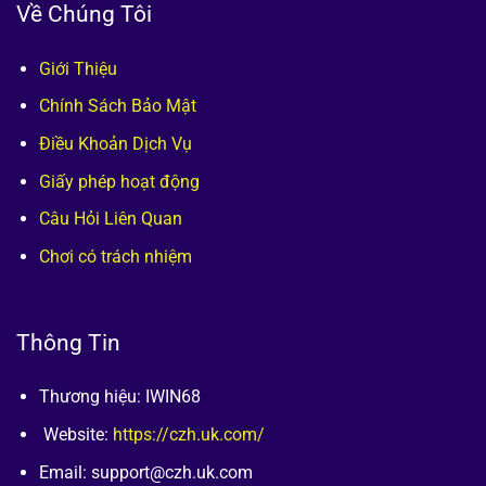
Về Chúng Tôi
Giới Thiệu
Chính Sách Bảo Mật
Điều Khoản Dịch Vụ
Giấy phép hoạt động
Câu Hỏi Liên Quan
Chơi có trách nhiệm
Thông Tin
Thương hiệu: IWIN68
Website:
https://czh.uk.com/
Email:
support@czh.uk.com